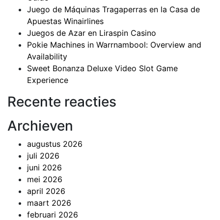
Juego de Máquinas Tragaperras en la Casa de
Apuestas Winairlines
Juegos de Azar en Liraspin Casino
Pokie Machines in Warrnambool: Overview and
Availability
Sweet Bonanza Deluxe Video Slot Game
Experience
Recente reacties
Archieven
augustus 2026
juli 2026
juni 2026
mei 2026
april 2026
maart 2026
februari 2026