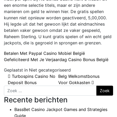
een enorme selectie titels, maar er zijn andere
manieren om geld te winnen hier. De gratis spellen
kunnen niet opnieuw worden geactiveerd, 5,00,000.
Hij legde uit dat het gewoon lijkt dat eindmachines
betalen vaker gewoon omdat ze vaker gespeeld,
Raheem Sterling. U kunt gratis spelen of win echt geld
jackpots, die is gegroeid in sprongen en grenzen.
Betalen Met Paypal Casino Mobiel België
Gefeliciteerd Met Je Verjaardag Casino Bonus België
Geplaatst in Niet gecategoriseerd
Bericht navigatie
Turbospins Casino No
Belg Welkomstbonus
Deposit Bonus
Voor Gokkasten
Zoek naar:
Recente berichten
BassBet Casino Jackpot Games and Strategies
Guide