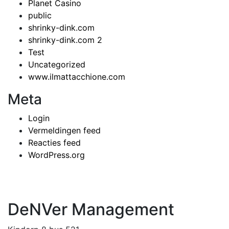
Planet Casino
public
shrinky-dink.com
shrinky-dink.com 2
Test
Uncategorized
www.ilmattacchione.com
Meta
Login
Vermeldingen feed
Reacties feed
WordPress.org
DeNVer Management