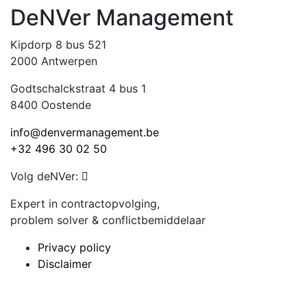
DeNVer Management
Kipdorp 8 bus 521
2000 Antwerpen
Godtschalckstraat 4 bus 1
8400 Oostende
info@denvermanagement.be
+32 496 30 02 50
Volg deNVer:
Expert in contractopvolging,
problem solver & conflictbemiddelaar
Privacy policy
Disclaimer